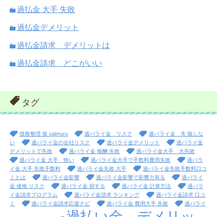
過払金 大手 失敗
過払金デメリット
過払金請求 デメリットは
過払金請求 どこがいい
タグ
債務整理 後 saimuru
過バライ金 リスク
過バライ金 失 敗しな
い
過バライ金の会社リスク
過バライ金デメリット
過バライ金
デメリットで失敗
過バライ金 報酬 失敗
過バライ金大手 大失敗
過バライ金 大手 怖い
過バライ金大手で手数料費用失敗
過バラ
イ金 大手 失敗手数料
過バライ金失敗 大手
過バライ金失敗手数料口コ
ミとは
過バライ金影響
過バライ金影響で影響力有る
過バライ
金 後悔 リスク
過バライ金 損する
過バライ金 計算方法
過バラ
イ金請求プログラム
過バライ金請求 ランキング
過バライ金請求 口コ
ミ
過バライ金請求応援ナビ
過バライ金 費用大手 失敗
過バライ
過払い金 デメリッ