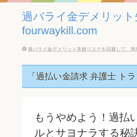
過バライ金デメリット
fourwaykill.com
過バライ金デメリット失敗リスクを回避して、簡単に借金
「過払い金請求 弁護士 ト
もうやめよう！過払い
ルとサヨナラする秘