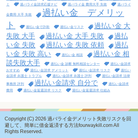
ミ
過バライ金請求応援ナビ
過バライ金 費用大手 失敗
過バライ
過払い金 デメリッ
金費用 大手 失敗
ト
過払い金 大
過払い金で詐欺
過払い金リスク
失敗 大手
過払い金 大手 失敗
過払
い金 失敗
過払い金 失敗 依頼
過払
い金 失敗 高い
過払い金 相
過払い金 相談
談失敗大手
過払い金 診断 無料相談センター
過払い金請求
おすすめ
過払い金請求 デメリット
過払い金請求 リスク
過払い
金請求 弁護士 トラブル
過払い金請求 弁護士 評判
過払い金請求 法律
過払い金請求 自分で
事務所 評判
過払い金請求
費用
過払い金返還請求 リスク
過払い金返還請求 仕組み
Copyright (C) 2026 過バライ金デメリット失敗リスクを回
避して、簡単に借金返済する方法fourwaykill.com
All
Rights Reserved.