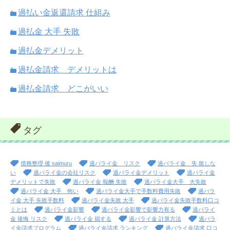
過払い金返還請求 仕組み
過払金 大手 失敗
過払金デメリット
過払金請求 デメリットは
過払金請求 どこがいい
タグ
債務整理 後 saimuru
過バライ金 リスク
過バライ金 失 敗しな
い
過バライ金の会社リスク
過バライ金デメリット
過バライ金
デメリットで失敗
過バライ金 報酬 失敗
過バライ金大手 大失敗
過バライ金 大手 怖い
過バライ金大手で手数料費用失敗
過バラ
イ金 大手 失敗手数料
過バライ金失敗 大手
過バライ金失敗手数料口コ
ミとは
過バライ金影響
過バライ金影響で影響力有る
過バライ
金 後悔 リスク
過バライ金 損する
過バライ金 計算方法
過バラ
イ金請求プログラム
過バライ金請求 ランキング
過バライ金請求 口コ