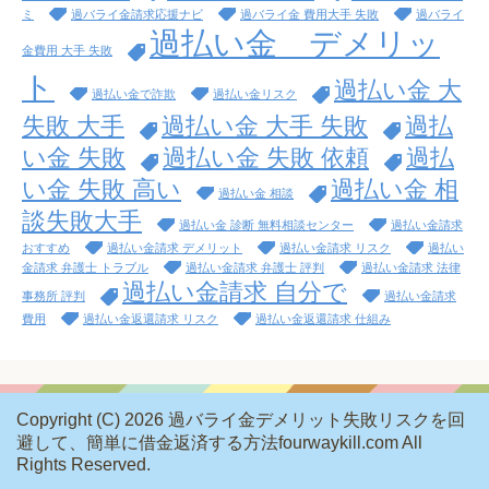
ミ
過バライ金請求応援ナビ
過バライ金 費用大手 失敗
過バライ
過払い金 デメリッ
金費用 大手 失敗
ト
過払い金 大
過払い金で詐欺
過払い金リスク
失敗 大手
過払い金 大手 失敗
過払
い金 失敗
過払い金 失敗 依頼
過払
い金 失敗 高い
過払い金 相
過払い金 相談
談失敗大手
過払い金 診断 無料相談センター
過払い金請求
おすすめ
過払い金請求 デメリット
過払い金請求 リスク
過払い
金請求 弁護士 トラブル
過払い金請求 弁護士 評判
過払い金請求 法律
過払い金請求 自分で
事務所 評判
過払い金請求
費用
過払い金返還請求 リスク
過払い金返還請求 仕組み
Copyright (C) 2026 過バライ金デメリット失敗リスクを回
避して、簡単に借金返済する方法fourwaykill.com
All
Rights Reserved.