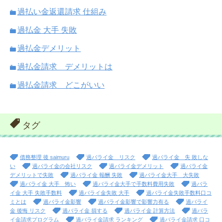
過払い金返還請求 仕組み
過払金 大手 失敗
過払金デメリット
過払金請求 デメリットは
過払金請求 どこがいい
タグ
債務整理 後 saimuru
過バライ金 リスク
過バライ金 失 敗しな
い
過バライ金の会社リスク
過バライ金デメリット
過バライ金
デメリットで失敗
過バライ金 報酬 失敗
過バライ金大手 大失敗
過バライ金 大手 怖い
過バライ金大手で手数料費用失敗
過バラ
イ金 大手 失敗手数料
過バライ金失敗 大手
過バライ金失敗手数料口コ
ミとは
過バライ金影響
過バライ金影響で影響力有る
過バライ
金 後悔 リスク
過バライ金 損する
過バライ金 計算方法
過バラ
イ金請求プログラム
過バライ金請求 ランキング
過バライ金請求 口コ