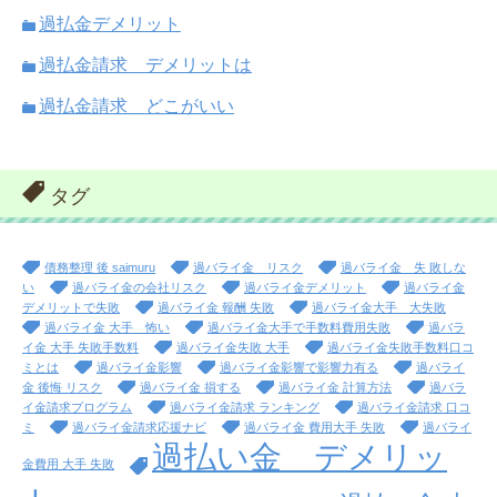
過払金デメリット
過払金請求 デメリットは
過払金請求 どこがいい
タグ
債務整理 後 saimuru
過バライ金 リスク
過バライ金 失 敗しな
い
過バライ金の会社リスク
過バライ金デメリット
過バライ金
デメリットで失敗
過バライ金 報酬 失敗
過バライ金大手 大失敗
過バライ金 大手 怖い
過バライ金大手で手数料費用失敗
過バラ
イ金 大手 失敗手数料
過バライ金失敗 大手
過バライ金失敗手数料口コ
ミとは
過バライ金影響
過バライ金影響で影響力有る
過バライ
金 後悔 リスク
過バライ金 損する
過バライ金 計算方法
過バラ
イ金請求プログラム
過バライ金請求 ランキング
過バライ金請求 口コ
ミ
過バライ金請求応援ナビ
過バライ金 費用大手 失敗
過バライ
過払い金 デメリッ
金費用 大手 失敗