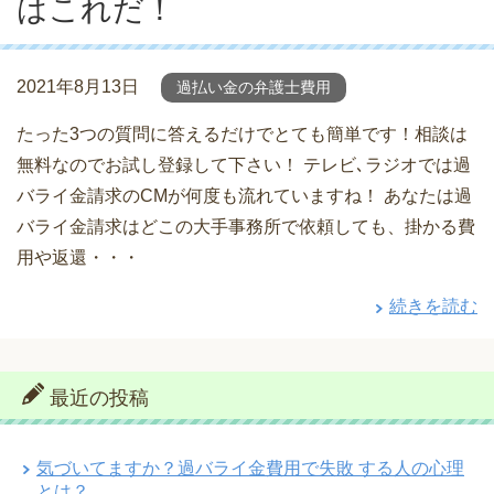
はこれだ！
2021年8月13日
過払い金の弁護士費用
たった3つの質問に答えるだけでとても簡単です！相談は
無料なのでお試し登録して下さい！ テレビ､ラジオでは過
バライ金請求のCMが何度も流れていますね！ あなたは過
バライ金請求はどこの大手事務所で依頼しても、掛かる費
用や返還・・・
続きを読む
最近の投稿
気づいてますか？過バライ金費用で失敗 する人の心理
とは？