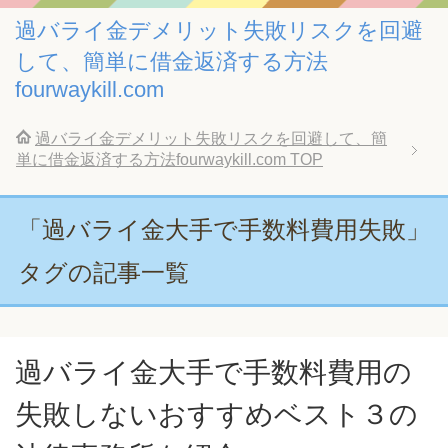
過バライ金デメリット失敗リスクを回避
して、簡単に借金返済する方法
fourwaykill.com
過バライ金デメリット失敗リスクを回避して、簡
単に借金返済する方法fourwaykill.com
TOP
「過バライ金大手で手数料費用失敗」
タグの記事一覧
過バライ金大手で手数料費用の
失敗しないおすすめベスト３の