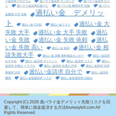
イ金請求プログラム
過バライ金請求 ランキング
過バライ金請求 口コ
ミ
過バライ金請求応援ナビ
過バライ金 費用大手 失敗
過バライ
過払い金 デメリッ
金費用 大手 失敗
ト
過払い金 大
過払い金で詐欺
過払い金リスク
失敗 大手
過払い金 大手 失敗
過払
い金 失敗
過払い金 失敗 依頼
過払
い金 失敗 高い
過払い金 相
過払い金 相談
談失敗大手
過払い金 診断 無料相談センター
過払い金請求
おすすめ
過払い金請求 デメリット
過払い金請求 リスク
過払い
金請求 弁護士 トラブル
過払い金請求 弁護士 評判
過払い金請求 法律
過払い金請求 自分で
事務所 評判
過払い金請求
費用
過払い金返還請求 リスク
過払い金返還請求 仕組み
Copyright (C) 2026 過バライ金デメリット失敗リスクを回
避して、簡単に借金返済する方法fourwaykill.com
All
Rights Reserved.