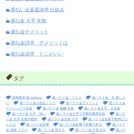
過払い金返還請求 仕組み
過払金 大手 失敗
過払金デメリット
過払金請求 デメリットは
過払金請求 どこがいい
タグ
債務整理 後 saimuru
過バライ金 リスク
過バライ金 失 敗しな
い
過バライ金の会社リスク
過バライ金デメリット
過バライ金
デメリットで失敗
過バライ金 報酬 失敗
過バライ金大手 大失敗
過バライ金 大手 怖い
過バライ金大手で手数料費用失敗
過バラ
イ金 大手 失敗手数料
過バライ金失敗 大手
過バライ金失敗手数料口コ
ミとは
過バライ金影響
過バライ金影響で影響力有る
過バライ
金 後悔 リスク
過バライ金 損する
過バライ金 計算方法
過バラ